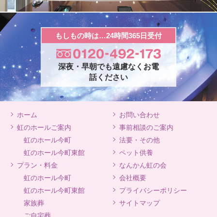
もしもの時は…24時間365日受付
深夜・早朝でも遠慮なくお電
話ください
ホーム
お問い合わせ
虹のホールご案内
事前相談のご案内
虹のホール今町
法要・その他
虹のホール今町東館
ペット供養
プラン・料金
なんかん虹の会
虹のホール今町
会社概要
虹のホール今町東館
プライバシーポリシー
家族葬
サイトマップ
ご自宅葬