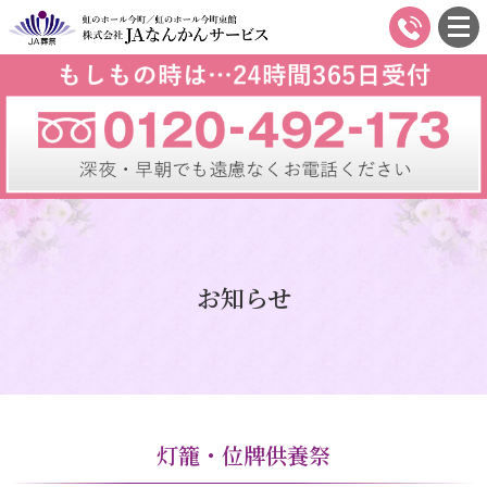
JA葬祭 虹のホール
0120-
492-
今町/虹のホール今
173
町東館 株式会社JA
なんかんサービス
お知らせ
灯籠・位牌供養祭